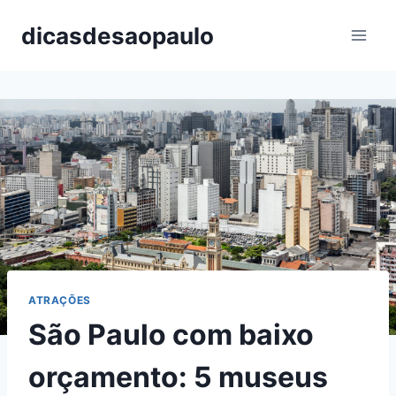
Pular
dicasdesaopaulo
para
o
Conteúdo
ATRAÇÕES
São Paulo com baixo
orçamento: 5 museus