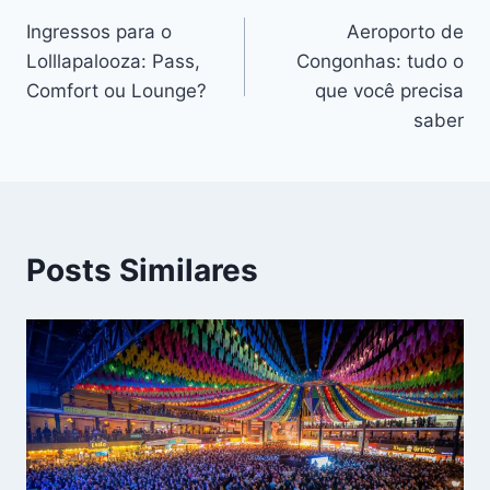
Navegação
Ingressos para o
Aeroporto de
de
Lolllapalooza: Pass,
Congonhas: tudo o
Post
Comfort ou Lounge?
que você precisa
saber
Posts Similares