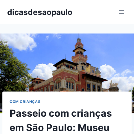
Pular
dicasdesaopaulo
para
o
Conteúdo
COM CRIANÇAS
Passeio com crianças
em São Paulo: Museu