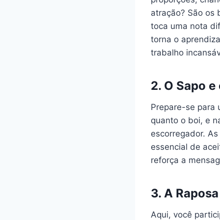
atração? São os 
toca uma nota dif
torna o aprendiz
trabalho incansáv
2.
O Sapo e 
Prepare-se para 
quanto o boi, e n
escorregador. As
essencial de ace
reforça a mensag
3.
A Raposa
Aqui, você partic