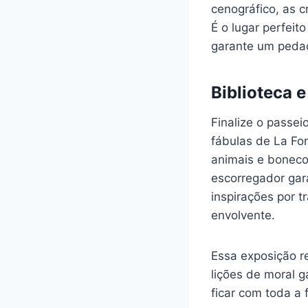
cenográfico, as c
É o lugar perfeito
garante um pedaç
Biblioteca 
Finalize o passei
fábulas de La Fo
animais e bonecos
escorregador gar
inspirações por t
envolvente.
Essa exposição r
lições de moral 
ficar com toda a f