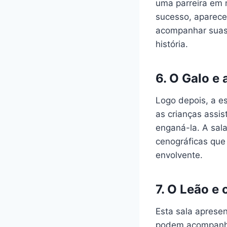
uma parreira em 
sucesso, aparece
acompanhar suas 
história.
6.
O Galo e 
Logo depois, a e
as crianças assis
enganá-la. A sal
cenográficas que
envolvente.
7.
O Leão e 
Esta sala aprese
podem acompanhar