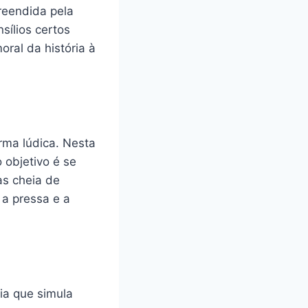
reendida pela
ílios certos
oral da história à
rma lúdica. Nesta
 objetivo é se
as cheia de
a pressa e a
ia que simula