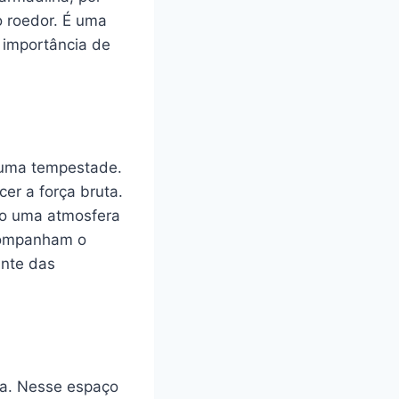
o roedor. É uma
 importância de
e uma tempestade.
er a força bruta.
do uma atmosfera
acompanham o
ante das
ada. Nesse espaço