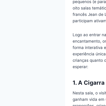
pequenos (e para
oito salas temát
francês Jean de 
participam ativam
Logo ao entrar n
encantamento, on
forma interativa
experiência únic
crianças quanto o
esperar:
1.
A Cigarra
Nesta sala, o vis
ganham vida em 
proporções, cria