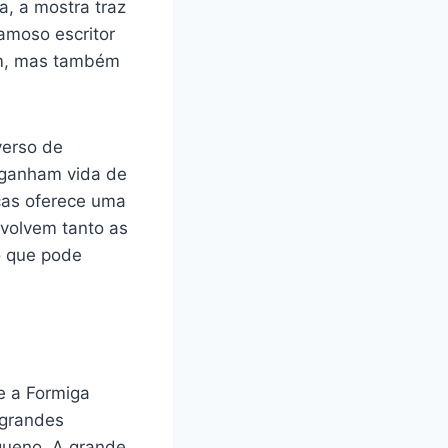
, a mostra traz
amoso escritor
tem, mas também
verso de
 ganham vida de
icas oferece uma
nvolvem tanto as
o que pode
e a Formiga
 grandes
equeno. A grande