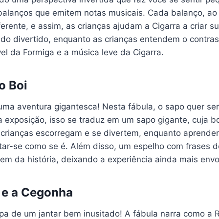
balanços que emitem notas musicais. Cada balanço, ao s
erente, e assim, as crianças ajudam a Cigarra a criar s
ado divertido, enquanto as crianças entendem o contras
el da Formiga e a música leve da Cigarra.
o Boi
uma aventura gigantesca! Nesta fábula, o sapo quer se
a exposição, isso se traduz em um sapo gigante, cuja b
 crianças escorregam e se divertem, enquanto aprendem
itar-se como se é. Além disso, um espelho com frases d
em da história, deixando a experiência ainda mais envo
 e a Cegonha
ipa de um jantar bem inusitado! A fábula narra como a 