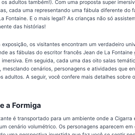
 os adultos também!). Com uma proposta super imersiva
icas, cada uma representando uma fábula diferente do f
La Fontaine. E o mais legal? As crianças não só assis
ente das histórias!
a exposição, os visitantes encontram um verdadeiro uni
de as fábulas do escritor francês Jean de La Fontaine
 e imersiva. Em seguida, cada uma das oito salas temát
a, mesclando cenários, personagens e atividades que e
s adultos. A seguir, você confere mais detalhes sobre 
 e a Formiga
itante é transportado para um ambiente onde a Cigarra 
um cenário volumétrico. Os personagens aparecem em
ndo uma perspectiva invertida que faz você se sentir p