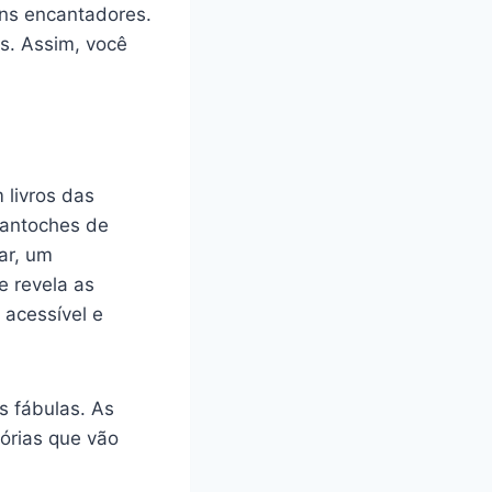
ens encantadores.
is. Assim, você
 livros das
fantoches de
ar, um
e revela as
 acessível e
s fábulas. As
órias que vão