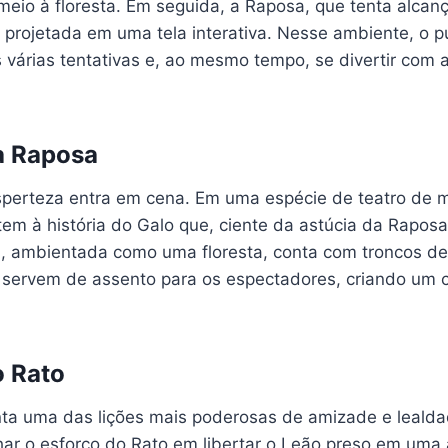
meio à floresta. Em seguida, a Raposa, que tenta alcan
 projetada em uma tela interativa. Nesse ambiente, o p
várias tentativas e, ao mesmo tempo, se divertir com 
a Raposa
sperteza entra em cena. Em uma espécie de teatro de ma
tem à história do Galo que, ciente da astúcia da Rapos
a, ambientada como uma floresta, conta com troncos de
 servem de assento para os espectadores, criando um 
o Rato
nta uma das lições mais poderosas de amizade e lealda
 o esforço do Rato em libertar o Leão preso em uma 