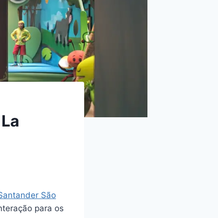
 La
 Santander São
nteração para os