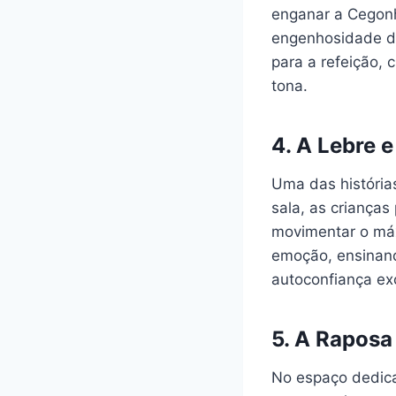
enganar a Cegonh
engenhosidade da
para a refeição, 
tona.
4.
A Lebre e
Uma das história
sala, as crianças
movimentar o máxi
emoção, ensinand
autoconfiança ex
5.
A Raposa 
No espaço dedica