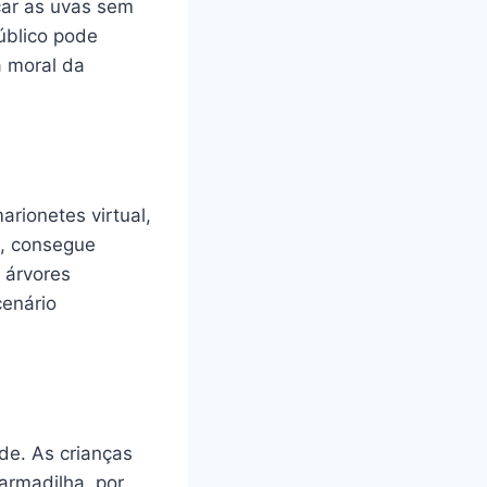
çar as uvas sem
úblico pode
a moral da
rionetes virtual,
a, consegue
 árvores
cenário
de. As crianças
armadilha, por