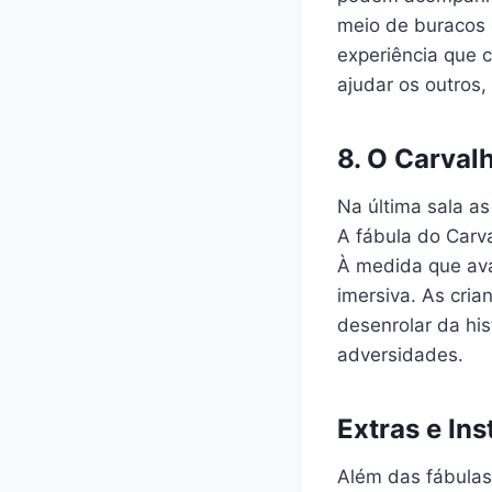
meio de buracos 
experiência que 
ajudar os outros
8.
O Carvalh
Na última sala a
A fábula do Carva
À medida que ava
imersiva. As cri
desenrolar da his
adversidades.
Extras e In
Além das fábulas,