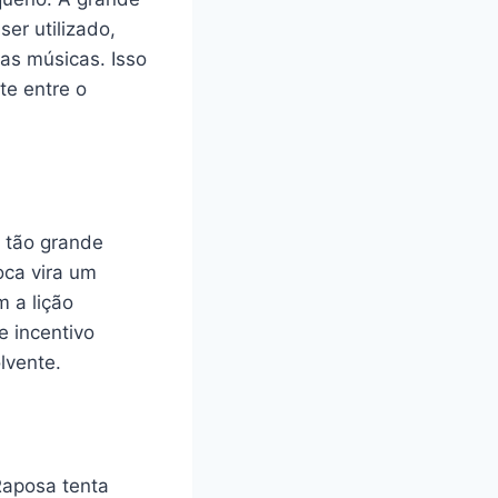
er utilizado,
uas músicas. Isso
te entre o
r tão grande
oca vira um
 a lição
e incentivo
lvente.
Raposa tenta