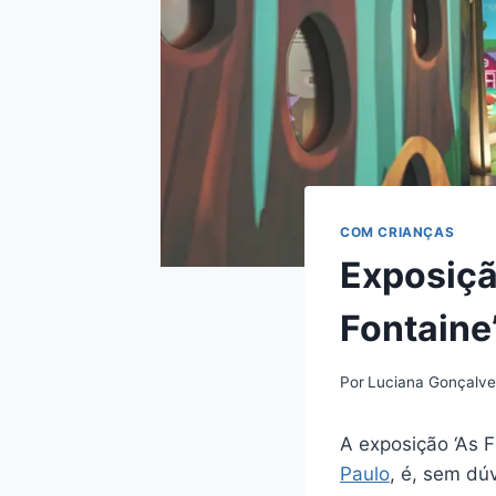
COM CRIANÇAS
Exposiçã
Fontaine
Por
Luciana Gonçalve
A exposição ‘As F
Paulo
, é, sem dú