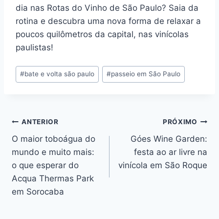
dia nas Rotas do Vinho de São Paulo? Saia da
rotina e descubra uma nova forma de relaxar a
poucos quilômetros da capital, nas vinícolas
paulistas!
Tags
#
bate e volta são paulo
#
passeio em São Paulo
do
Post:
Navegação
ANTERIOR
PRÓXIMO
O maior toboágua do
Góes Wine Garden:
de
mundo e muito mais:
festa ao ar livre na
Post
o que esperar do
vinícola em São Roque
Acqua Thermas Park
em Sorocaba