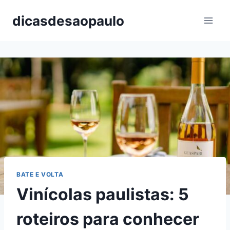
Pular
dicasdesaopaulo
para
o
Conteúdo
BATE E VOLTA
Vinícolas paulistas: 5
roteiros para conhecer