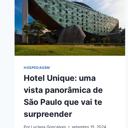
PARA
CURTIR
O
FESTIVAL
HOSPEDAGEM
Hotel Unique: uma
vista panorâmica de
São Paulo que vai te
surpreender
Por
Luciana Gonçalves
setembro 15, 2024