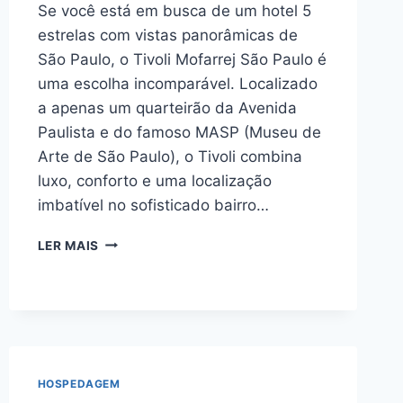
Se você está em busca de um hotel 5
estrelas com vistas panorâmicas de
São Paulo, o Tivoli Mofarrej São Paulo é
uma escolha incomparável. Localizado
a apenas um quarteirão da Avenida
Paulista e do famoso MASP (Museu de
Arte de São Paulo), o Tivoli combina
luxo, conforto e uma localização
imbatível no sofisticado bairro…
HOTEL
LER MAIS
TIVOLI
MOFARREJ:
LUXO,
CONFORTO
5
ESTRELAS
E
HOSPEDAGEM
VISTAS