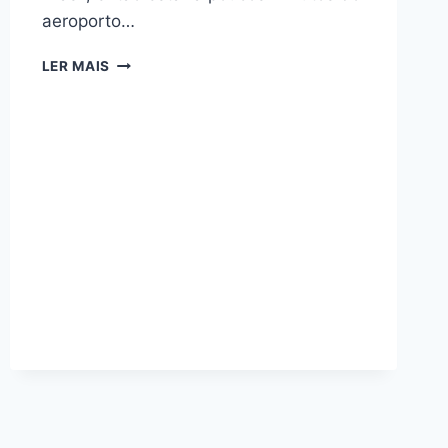
aeroporto…
OS
LER MAIS
MELHORES
HOTÉIS
PERTO
DO
AEROPORTO
DE
CONGONHAS
PARA
CONEXÕES
TRANQUILAS