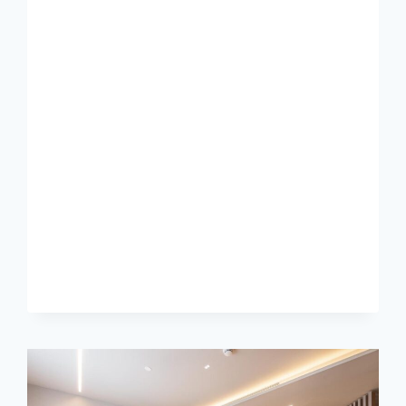
PERTO
DE
SÃO
PAULO
PARA
VOCÊ
APROVEITAR