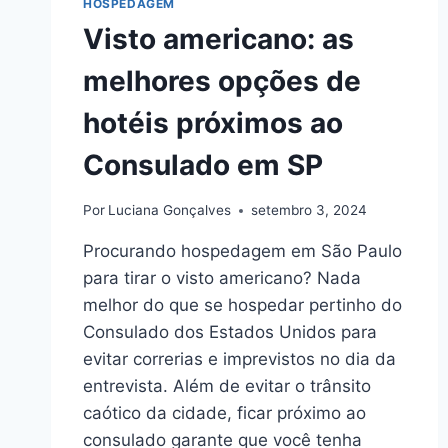
HOSPEDAGEM
PAULO
Visto americano: as
QUE
VAI
melhores opções de
TE
SURPREENDER
hotéis próximos ao
Consulado em SP
Por
Luciana Gonçalves
setembro 3, 2024
Procurando hospedagem em São Paulo
para tirar o visto americano? Nada
melhor do que se hospedar pertinho do
Consulado dos Estados Unidos para
evitar correrias e imprevistos no dia da
entrevista. Além de evitar o trânsito
caótico da cidade, ficar próximo ao
consulado garante que você tenha