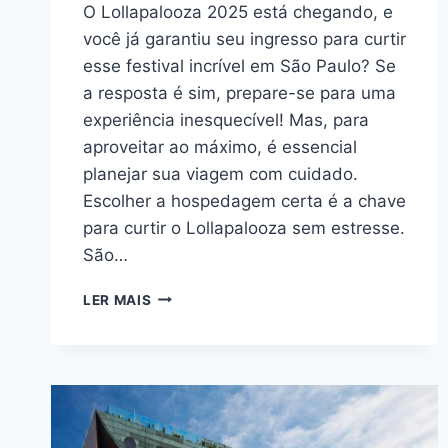
O Lollapalooza 2025 está chegando, e
você já garantiu seu ingresso para curtir
esse festival incrível em São Paulo? Se
a resposta é sim, prepare-se para uma
experiência inesquecível! Mas, para
aproveitar ao máximo, é essencial
planejar sua viagem com cuidado.
Escolher a hospedagem certa é a chave
para curtir o Lollapalooza sem estresse.
São…
LOLLAPALOOZA
LER MAIS
2025:
ONDE
SE
HOSPEDAR
EM
SÃO
PAULO