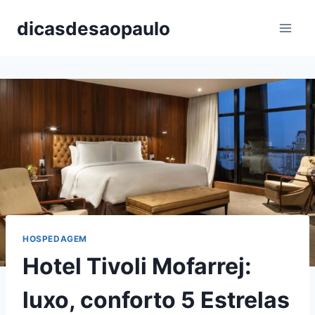
Pular
dicasdesaopaulo
para
o
Conteúdo
HOSPEDAGEM
Hotel Tivoli Mofarrej:
luxo, conforto 5 Estrelas