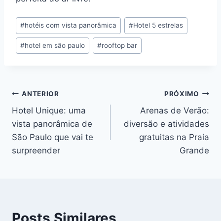
Tags
#
hotéis com vista panorâmica
#
Hotel 5 estrelas
do
#
hotel em são paulo
#
rooftop bar
Post:
Navegação
ANTERIOR
PRÓXIMO
Hotel Unique: uma
Arenas de Verão:
de
vista panorâmica de
diversão e atividades
Post
São Paulo que vai te
gratuitas na Praia
surpreender
Grande
Posts Similares