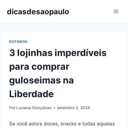
Pular
dicasdesaopaulo
para
o
Conteúdo
ROTEIROS
3 lojinhas imperdíveis
para comprar
guloseimas na
Liberdade
Por
Luciana Gonçalves
setembro 2, 2024
Se você adora doces, snacks e todas aquelas