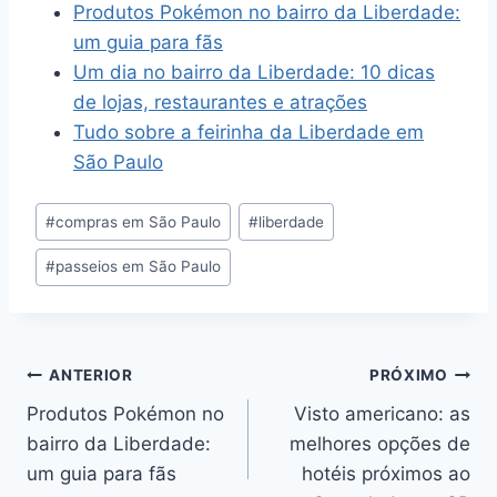
Produtos Pokémon no bairro da Liberdade:
um guia para fãs
Um dia no bairro da Liberdade: 10 dicas
de lojas, restaurantes e atrações
Tudo sobre a feirinha da Liberdade em
São Paulo
Tags
#
compras em São Paulo
#
liberdade
do
#
passeios em São Paulo
Post:
Navegação
ANTERIOR
PRÓXIMO
Produtos Pokémon no
Visto americano: as
de
bairro da Liberdade:
melhores opções de
Post
um guia para fãs
hotéis próximos ao