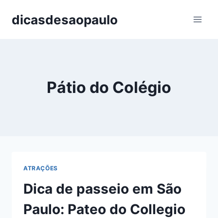
Pular
dicasdesaopaulo
para
o
Conteúdo
Pátio do Colégio
ATRAÇÕES
Dica de passeio em São
Paulo: Pateo do Collegio