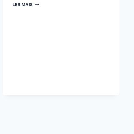
7
LER MAIS
PRODUTOS
INDISPENSÁVEIS
PARA
SUA
PRÓXIMA
VIAGEM
PARA
SP