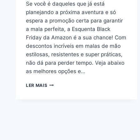
Se você é daqueles que já está
planejando a próxima aventura e só
espera a promoção certa para garantir
a mala perfeita, a Esquenta Black
Friday da Amazon é a sua chance! Com
descontos incríveis em malas de mão
estilosas, resistentes e super práticas,
não dá para perder tempo. Veja abaixo
as melhores opções e…
ESQUENTA
LER MAIS
BLACK
FRIDAY:
APROVEITE
AS
PROMOÇÕES
DE
MALAS
DE